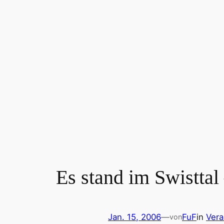
Es stand im Swisttal
Jan. 15, 2006
—
FuF
in
Vera
von